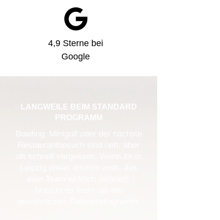
4,9 Sterne bei
Google
LANGWEILE BEIM STANDARD
PROGRAMM
Bowling, Minigolf oder der nächste
Restaurantbesuch sind nett, aber
oft schnell vergessen. Wenn ihr in
Leipzig etwas erleben wollt, das
euer Team wirklich aktiviert,
braucht es mehr als ein
gewöhnliches Rahmenprogramm.