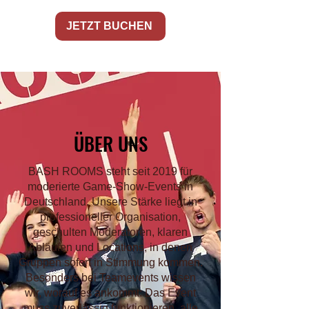
JETZT BUCHEN
ÜBER UNS
BASH ROOMS steht seit 2019 für
moderierte Game-Show-Events in
Deutschland. Unsere Stärke liegt in
professioneller Organisation,
geschulten Moderatoren, klaren
Abläufen und Locations, in denen
Gruppen sofort in Stimmung kommen.
Besonders bei Teamevents wissen
wir, worauf es ankommt: Das Event
muss zuverlässig funktionieren, alle