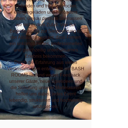
einbinden und trotzdem locker,
energiegeladen und besonders
bleiben. Genau deshalb überlassen
wir nichts dem Zufall. Von der
Begrüßung bis zur Siegerehrung ist
der Ablauf so geplant, dass Firmen
ein unkompliziertes, professionelles
und gleichzeitig unterhaltsames
Erlebnis bekommen.
Durch die Erfahrung aus vielen
Veranstaltungen entwickeln wir BASH
ROOMS laufend weiter. Feedback
unserer Gäste, neue Spielideen und
die Schulung unserer Moderatoren
helfen uns dabei, jedes Event
lebendig, strukturiert und hochwertig
umzusetzen.