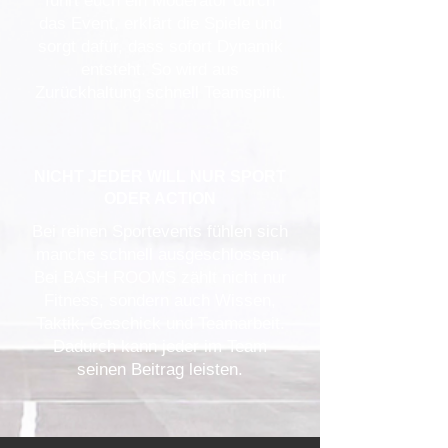
führt euch ein Moderator durch
das Event, erklärt die Spiele und
sorgt dafür, dass sofort Dynamik
entsteht. So wird aus
Zurückhaltung schnell Teamspirit.
NICHT JEDER WILL NUR SPORT
ODER ACTION
Bei reinen Sportevents fühlen sich
manche schnell ausgeschlossen.
Bei BASH ROOMS zählt nicht nur
Fitness, sondern auch Wissen,
Taktik, Geschick und Teamarbeit.
Dadurch kann jeder im Team
seinen Beitrag leisten.