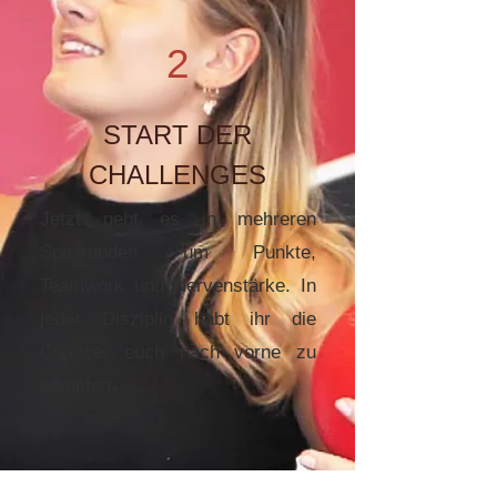
2
START DER
CHALLENGES
Jetzt geht es in mehreren
Spielrunden um Punkte,
Teamwork und Nervenstärke. In
jeder Disziplin habt ihr die
Chance, euch nach vorne zu
kämpfen.