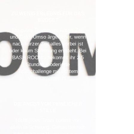
ZU WENIG ERLEBNIS FÜR DAS
BUDGET
Ein gutes Teamevent kostet Zeit
und Geld. Umso ärgerlicher, wenn
nach kurzer Zeit alles vorbei ist
oder kaum Stimmung entsteht. Bei
BASH ROOMS bekommt ihr 2,5
Stunden moderierte
Teamchallenge mit echtem
Wettkampfgefühl.
DIE ANGST VOR PEINLICHER
STILLE
Nicht jedes Team kommt von
allein in Schwung. Genau deshalb