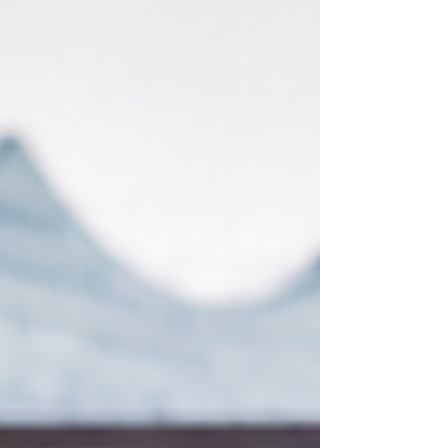
Kollegen teilnehmen können? Welche Aktivität
passt zu unterschiedlichen Altersgruppen? Und
woran musst du bei der Buchung denken? Gerade
wenn du zum ersten Mal einen Betriebsausflug
planst, kann die