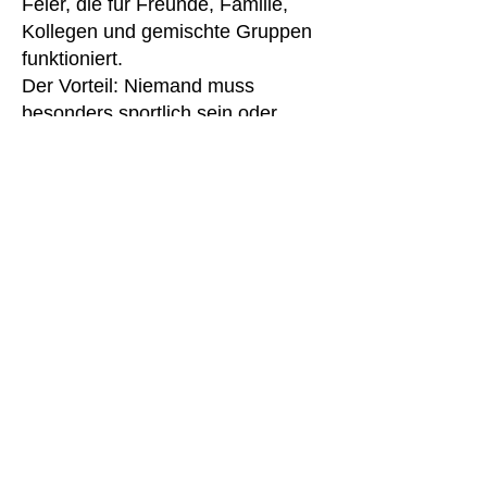
Feier, die für Freunde, Familie,
Kollegen und gemischte Gruppen
funktioniert.
Der Vorteil: Niemand muss
besonders sportlich sein oder
spezielles Vorwissen mitbringen.
Die Spiele sind so aufgebaut, dass
unterschiedliche Stärken gefragt
sind. Mal helfen Wissen und
Strategie, mal Geschick,
Schnelligkeit oder ein gutes
Bauchgefühl. So können sich alle
einbringen und die Gruppe bleibt
die ganze Zeit aktiv.
Gerade für Geburtstagsgruppen
mit unterschiedlichem Alter ist das
ideal. Ob 25. Geburtstag, 30.
Geburtstag, 40. Geburtstag oder