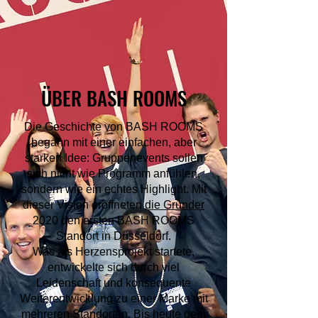
ÜBER BASH ROOMS
Die Geschichte von BASH ROOMS
begann mit einer einfachen, aber
starken Idee: Gruppenevents sollen
sich nicht wie Programm anfühlen,
sondern wie ein echtes Highlight. Mit
dieser Vision eröffneten
die Gründer
2020 den ersten BASH ROOMS
Standort in Düsseldorf.
Was als Herzensprojekt startete,
entwickelte sich durch viel
Leidenschaft und konsequente
Weiterentwicklung zu einer Marke mit
mehreren Standorten. Bis heute geht