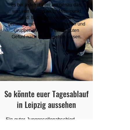
es bei jedem Event um genau das,
was von Anfang an im Mittelpunkt
stand: Menschen verbinden,
gemeinsame Erlebnisse schaffen und
Gruppen mit einem richtig guten
Gefühl nach Hause gehen lassen.
So könnte euer Tagesablauf
in Leipzig aussehen
Ein guter Junggesellenabschied
braucht nicht nur eine einzelne