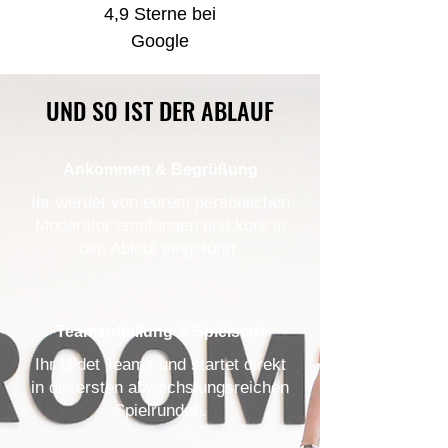
4,9 Sterne bei
Google
UND SO IST DER ABLAUF
Ankommen & Begrüßung
Ihr werdet von eurem persönlichen
Moderator empfangen und kurz in
den Ablauf eingeführt.
Teamaufteilung & Spielstart
Ihr bildet Teams und startet direkt
in die ersten abwechslungsreichen
Spielrunden.