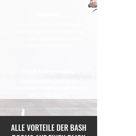
Wettkampf
In verschiedenen Challenges
sammelt ihr Punkte, fiebert mit
und erlebt gemeinsam echtes
Game Show Feeling.
Finale & Siegerehrung
Zum Abschluss gibt es ein
spannendes Finale und die Ehrung
des Siegerteams.
ALLE VORTEILE DER BASH